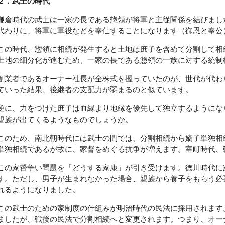
２．武士の時代
鎌倉時代の武士は一家の長である惣領が将軍と主従関係を結びまし
代わりに、将軍に軍役などを奉仕することになります（御恩と奉公
この時代、惣領に相続が発生すると土地は庶子を含めて分割して相
土地の細分化が進むため、一家の長である惣領の一族に対する統制
創業者であるオーナー社長が全株式を握っていたのが、世代が代わ
ていった結果、後継者の支配力が弱まるのと似ています。
逆に、力をつけた庶子は血縁より地縁を優先して独立するようにな
親族が出てくるようなものでしょうか。
このため、南北朝時代には武士の間では、分割相続から嫡子単独相
単独相続であるが故に、家督をめぐる抗争が増えます。室町時代、
この家督争い問題を「どうする家康」が引き受けます。徳川時代に
す。ただし、男子が生まれなかった場合、親族から養子をもらう必
れるようになりました。
この武士のための家制度の仕組みが明治時代の民法に採用されます
ましたが、戦後の民法で分割相続へと変更されます。つまり、オー