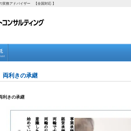
の実務アドバイザー 【全国対応 】
託
ust
両利きの承継
両利きの承継