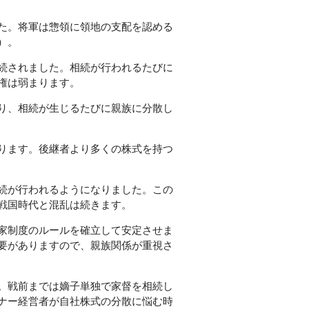
た。将軍は惣領に領地の支配を認める
）。
続されました。相続が行われるたびに
権は弱まります。
り、相続が生じるたびに親族に分散し
ります。後継者より多くの株式を持つ
続が行われるようになりました。この
戦国時代と混乱は続きます。
家制度のルールを確立して安定させま
要がありますので、親族関係が重視さ
。戦前までは嫡子単独で家督を相続し
ナー経営者が自社株式の分散に悩む時