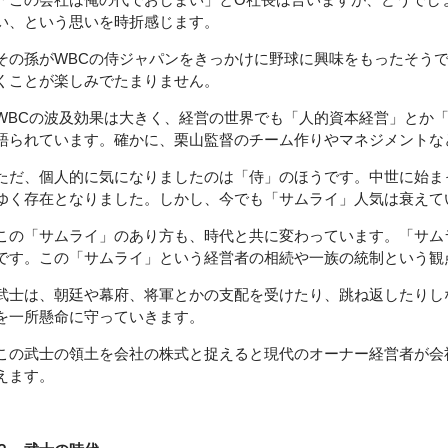
い、という思いを時折感じます。
その孫がWBCの侍ジャパンをきっかけに野球に興味をもったそう
くことが楽しみでたまりません。
WBCの波及効果は大きく、経営の世界でも「人的資本経営」とか
語られています。確かに、栗山監督のチーム作りやマネジメントな
ただ、個人的に気になりましたのは「侍」のほうです。中世に始ま
ゆく存在となりました。しかし、今でも「サムライ」人気は衰えて
この「サムライ」のあり方も、時代と共に変わっています。「サム
です。この「サムライ」という経営者の相続や一族の統制という観
武士は、朝廷や幕府、将軍とかの支配を受けたり、跳ね返したりし
を一所懸命に守っていきます。
この武士の領土を会社の株式と捉えると現代のオーナー経営者が会
えます。