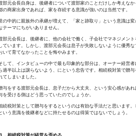
渡部元会長自身は、後継者について渡部家のことだけしか考えなか
都の商家出身であれば、家を存続する意識が強いのは当然です。
世の中的に親族外の承継が増えて、「家と跡取り」という意識は変
なテーマにちがいありません。
渡部元会長は、後継者に、他の会社で働く、子会社でマネジメント
しています。しかし、渡部元会長は息子が失敗しないように優秀な
おいて育てなかったことを悔やみます。
そして、インタビューの中で最も印象的な部分は、オーナー経営者
ら過半以上は譲らないよう、にという忠告です。相続税対策で贈与
れてしまいました。
贈与をする渡部元会長は、息子だから大丈夫、という安心感があれ
与を受ける側はどう思っていたのでしょうか。
相続税対策として贈与をするというのは有効な手法だと思います。
という意識を後継者などに持たせるのは得策ではないでしょう。
３．相続税対策が経営を歪める