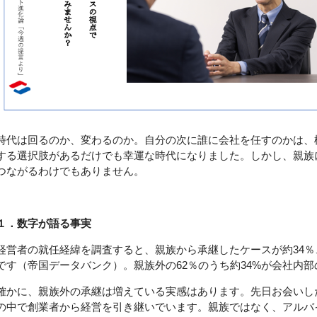
時代は回るのか、変わるのか。自分の次に誰に会社を任すのかは、
する選択肢があるだけでも幸運な時代になりました。しかし、親族
つながるわけでもありません。
１．数字が語る事実
経営者の就任経緯を調査すると、親族から承継したケースが約34％
です（帝国データバンク）。親族外の62％のうち約34%が会社内
確かに、親族外の承継は増えている実感はあります。先日お会いし
の中で創業者から経営を引き継いでいます。親族ではなく、アルバ