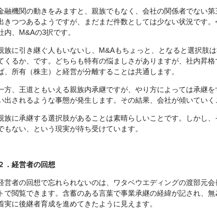
金融機関の動きをみますと、親族でもなく、会社の関係者でない第
出きつつあるようですが、まだまだ件数としては少ない状況です。
社内、M&Aの3択です。
親族に引き継ぐ人もいないし、M&Aもちょっと、となると選択肢
てくるか、です。どちらも特有の悩ましさがありますが、社内昇格
ば、所有（株主）と経営が分離することは共通します。
一方、王道ともいえる親族内承継ですが、やり方によっては承継を
い出されるような事態が発生します。その結果、会社が傾いていく
親族に承継する選択肢があることは素晴らしいことです。しかし、
でもない、という現実が待ち受けています。
２．経営者の回想
経営者の回想で忘れられないのは、ワタベウエディングの渡部元会
トで閲覧できます。含蓄のある言葉で事業承継の経緯が記され、無
着実に後継者育成を進めてきたように見えます。