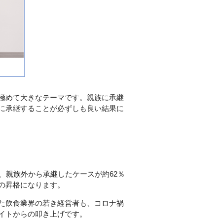
極めて大きなテーマです。親族に承継
に承継することが必ずしも良い結果に
、親族外から承継したケースが約62％
部の昇格になります。
た飲食業界の若き経営者も、コロナ禍
イトからの叩き上げです。