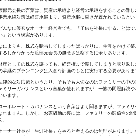
渡部元会長の言葉は、資産の承継より経営の承継をすることの難し
事業承継対策は経営承継より、資産承継に重きが置かれているとい
どんなに優秀なオーナー経営者でも、「子供を社長にすることはで
い」という現実があります。
なによりも、株式を贈与してしまったばっかりに、生涯をかけて築
するしかなかった渡部元会長の無念さは察するに余りあります。
財産としての株式を譲っても、経営権まで渡してしまうと取り返し
の承継のプランニングは入念な計画のもとに実行する必要がありま
法律的な対応策というより、そもそも大切なのはファミリーの中の
ァミリーガバナンスという言葉が使われますが、一族の問題解決や
いいます。
コーポレート・ガバナンスという言葉はよく聞きますが、ファミリ
なれません。しかし、お家騒動の裏には、ファミリーの関係性の問
ん。
オーナー社長が「生涯社長」をやると考えるのは無理があります。