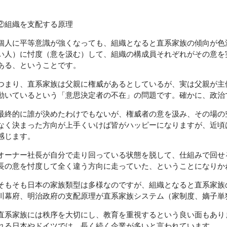
②組織を支配する原理
個人に平等意識が強くなっても、組織となると直系家族の傾向が色
い人）に忖度（意を汲む）して、組織の構成員それぞれがその意を
ある、ということです。
つまり、直系家族は父親に権威があるとしているが、実は父親が主
動いているという「意思決定者の不在」の問題です。確かに、政治
最終的に誰が決めたわけでもないが、権威者の意を汲み、その場の
なく決まった方向が上手くいけば皆がハッピーになりますが、近頃
感じます。
オーナー社長が自分で走り回っている状態を脱して、仕組みで回せ
長の意を忖度して全く違う方向に走っていた、ということになりか
そもそも日本の家族類型は多様なのですが、組織となると直系家族
川幕府、明治政府の支配原理が直系家族システム（家制度、嫡子単
直系家族には秩序を大切にし、教育を重視するという良い面もあり
れる日本やドイツでは、長く続く企業が多いと言われています。