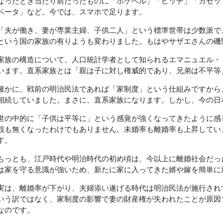
なったとき当たり前だったものに「ポケベル」「ピッチ」「カセット
ベータ」など。今では、スマホで足ります。
「夫が働き、妻が専業主婦、子供二人」という標準世帯は少数派で
という国の家族の有りようも変わりました。もはやサザエさんの磯
家族の構造について、人口統計学者として知られるエマニュエル・
います。直系家族とは「親は子に対し権威的であり、兄弟は不平等
確かに、戦前の明治民法であれば「家制度」という仕組みですから
相続していました。まさに、直系家族になります。しかし、今の日
世の中的に「子供は平等に」という感覚が強くなってきたように感
観も無くなったわけでもありません。未婚率も離婚率も上昇してい
す。
もっとも、江戸時代や明治時代の初め頃は、今以上に離婚社会だっ
は家を守る意識が強いため、新たに家に入ってきた婿や嫁を簡単に
実は、離婚率が下がり、夫婦添い遂げる時代は明治民法が施行され
いう訳ではなく、家制度の影響で妻の財産権が失われたことが原因
なのです。