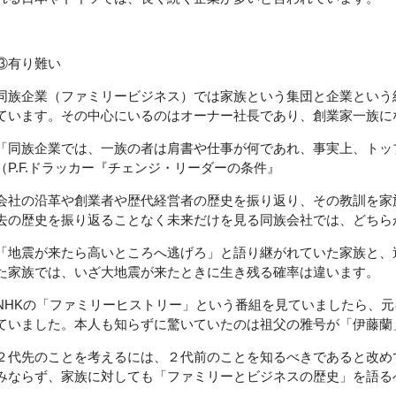
③有り難い
同族企業（ファミリービジネス）では家族という集団と企業という
ています。その中心にいるのはオーナー社長であり、創業家一族に
「同族企業では、一族の者は肩書や仕事が何であれ、事実上、ト
（P.F.ドラッカー『チェンジ・リーダーの条件』
会社の沿革や創業者や歴代経営者の歴史を振り返り、その教訓を家
去の歴史を振り返ることなく未来だけを見る同族会社では、どちら
「地震が来たら高いところへ逃げろ」と語り継がれていた家族と、
た家族では、いざ大地震が来たときに生き残る確率は違います。
NHKの「ファミリーヒストリー」という番組を見ていましたら、
ていました。本人も知らずに驚いていたのは祖父の雅号が「伊藤蘭
２代先のことを考えるには、２代前のことを知るべきであると改め
みならず、家族に対しても「ファミリーとビジネスの歴史」を語る